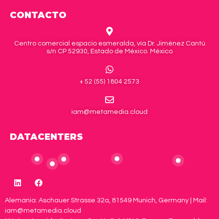
CONTACTO
Centro comercial espacio esmeralda, vía Dr. Jiménez Cantú
s/n CP 52930, Estado de México. México
+ 52 (55) 1804 2573
iam@metamedia.cloud
DATACENTERS
Alemania: Aschauer Strasse 32a, 81549 Munich, Germany | Mail:
iam@metamedia.cloud