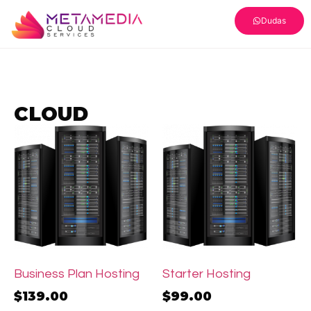
Dudas
CLOUD
Business Plan Hosting
Starter Hosting
$
139.00
$
99.00