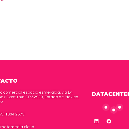
TACTO
o comercial espacio esmeralda, vía Dr.
DATACENTE
ez Cantú s/n CP 52930, Estado de México.
co
(55) 1804 2573
metamedia.cloud