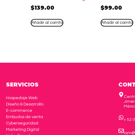
$
139.00
$
99.00
Añadir al carrito
Añadir al carrito
SERVICIOS
CON
Centr
Hospedaje Web
Jimén
Diseño & Desarrollo
Méxi
E-commerce
Embudos de venta
+ 52 
Cyberseguridad
Marketing Digital
iam@