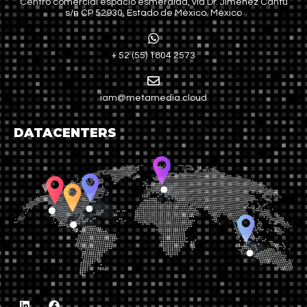
Centro comercial espacio esmeralda, vía Dr. Jiménez Cantú
s/n CP 52930, Estado de México. México
+ 52 (55) 1804 2573
iam@metamedia.cloud
DATACENTERS