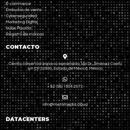
E-commerce
Embudos de venta
Cyberseguridad
Marketing Digital
Nube Privada
Registro de marcas
CONTACTO
Centro comercial espacio esmeralda, vía Dr. Jiménez Cantú
s/n CP 52930, Estado de México. México
+ 52 (55) 1804 2573
iam@metamedia.cloud
DATACENTERS