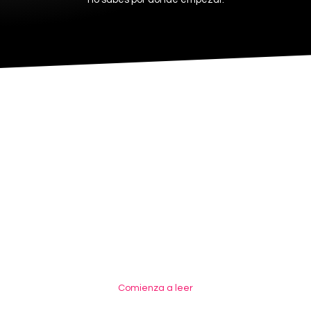
OBTÉN ACCESO A NUEVAS
MANERAS DE ATRAER TRÁFICO
¡No pierdas la oportunidad de mejorar el rendimiento de tu
sitio web y atraer más tráfico! Haz clic en el enlace de
descarga gratuita a continuación para obtener tu copia.
¡Aprovecha esta oportunidad hoy mismo!
Comienza a leer