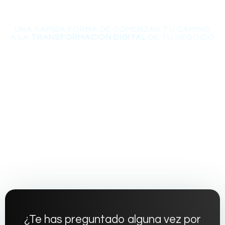
UNA RÁPIDA FORMA DE COMENZAR TU CAMINO
A LA
TRANSFORMACIÓN DIGITAL
DE TU NEGOCIO
¿ESTÁS LISTO PARA LLEVAR
TU
SITIO WEB
AL SIGUIENTE
NIVEL
Descubre los secretos para atraer tráfico de calidad y
convertirlo en clientes fieles con «Hacks para generar tráfico
a tu sitio web»
¿Te has preguntado alguna vez por